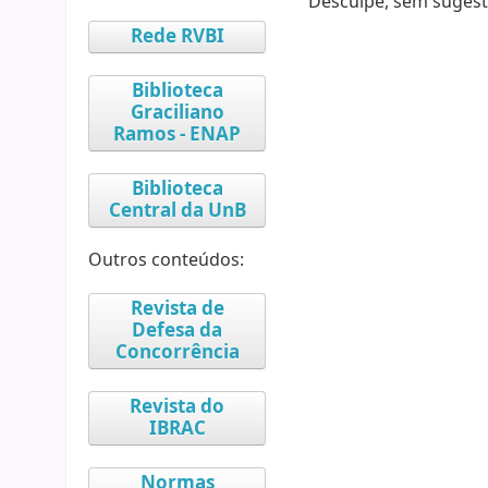
Desculpe, sem sugest
Rede RVBI
Biblioteca
Graciliano
Ramos - ENAP
Biblioteca
Central da UnB
Outros conteúdos:
Revista de
Defesa da
Concorrência
Revista do
IBRAC
Normas