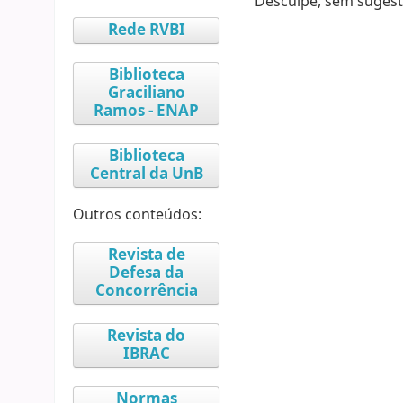
Desculpe, sem sugest
Rede RVBI
Biblioteca
Graciliano
Ramos - ENAP
Biblioteca
Central da UnB
Outros conteúdos:
Revista de
Defesa da
Concorrência
Revista do
IBRAC
Normas