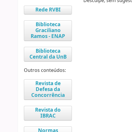
Desculpe, sem sugest
Rede RVBI
Biblioteca
Graciliano
Ramos - ENAP
Biblioteca
Central da UnB
Outros conteúdos:
Revista de
Defesa da
Concorrência
Revista do
IBRAC
Normas