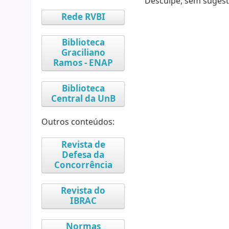
Desculpe, sem sugest
Rede RVBI
Biblioteca
Graciliano
Ramos - ENAP
Biblioteca
Central da UnB
Outros conteúdos:
Revista de
Defesa da
Concorrência
Revista do
IBRAC
Normas