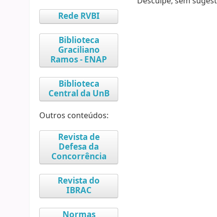
Desculpe, sem sugest
Rede RVBI
Biblioteca
Graciliano
Ramos - ENAP
Biblioteca
Central da UnB
Outros conteúdos:
Revista de
Defesa da
Concorrência
Revista do
IBRAC
Normas