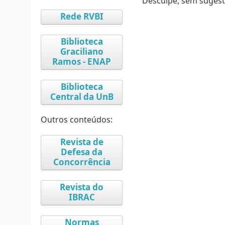
Desculpe, sem sugest
Rede RVBI
Biblioteca
Graciliano
Ramos - ENAP
Biblioteca
Central da UnB
Outros conteúdos:
Revista de
Defesa da
Concorrência
Revista do
IBRAC
Normas