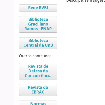
Desculpe, sem sugest
Rede RVBI
Biblioteca
Graciliano
Ramos - ENAP
Biblioteca
Central da UnB
Outros conteúdos:
Revista de
Defesa da
Concorrência
Revista do
IBRAC
Normas