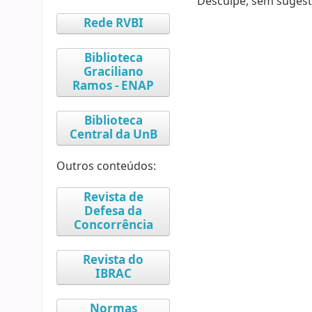
Desculpe, sem sugest
Rede RVBI
Biblioteca
Graciliano
Ramos - ENAP
Biblioteca
Central da UnB
Outros conteúdos:
Revista de
Defesa da
Concorrência
Revista do
IBRAC
Normas