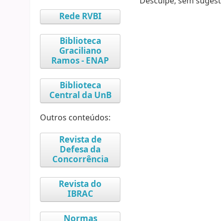
Desculpe, sem sugest
Rede RVBI
Biblioteca
Graciliano
Ramos - ENAP
Biblioteca
Central da UnB
Outros conteúdos:
Revista de
Defesa da
Concorrência
Revista do
IBRAC
Normas