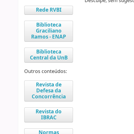
Desculpe, sem sugest
Rede RVBI
Biblioteca
Graciliano
Ramos - ENAP
Biblioteca
Central da UnB
Outros conteúdos:
Revista de
Defesa da
Concorrência
Revista do
IBRAC
Normas