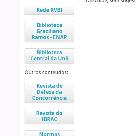
Desculpe, sem sugest
Rede RVBI
Biblioteca
Graciliano
Ramos - ENAP
Biblioteca
Central da UnB
Outros conteúdos:
Revista de
Defesa da
Concorrência
Revista do
IBRAC
Normas