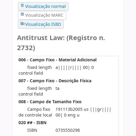
Visualização normal
Visualização MARC
Visualização ISBD
Antitrust Law: (Registro n.
2732)
006 - Campo Fixo - Material Adicional
fixed length
a|||||r|||| 00| 0
control field
007 - Campo Fixo - Descrição Física
fixed length
ta
control field
008 - Campo de Tamanho Fixo
Campo fixo
191113b2005 us |||gr||||
de controle local
00| 0 eng u
020 ## - ISBN
ISBN
0735550298