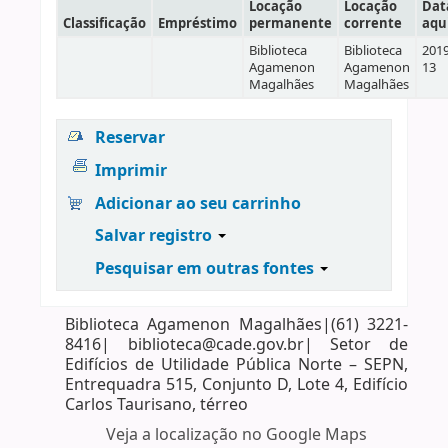
Locação
Locação
Dat
Classificação
Empréstimo
permanente
corrente
aqu
Biblioteca
Biblioteca
2019
Agamenon
Agamenon
13
Magalhães
Magalhães
Reservar
Imprimir
Adicionar ao seu carrinho
Salvar registro
Pesquisar em outras fontes
Biblioteca Agamenon Magalhães|(61) 3221-
8416| biblioteca@cade.gov.br| Setor de
Edifícios de Utilidade Pública Norte – SEPN,
Entrequadra 515, Conjunto D, Lote 4, Edifício
Carlos Taurisano, térreo
Veja a localização no Google Maps