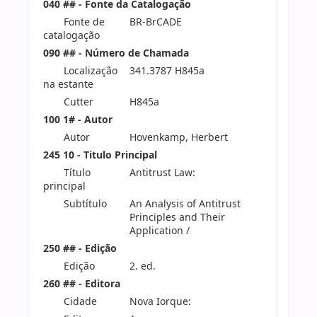
040 ## - Fonte da Catalogação
Fonte de
BR-BrCADE
catalogação
090 ## - Número de Chamada
Localização
341.3787 H845a
na estante
Cutter
H845a
100 1# - Autor
Autor
Hovenkamp, Herbert
245 10 - Titulo Principal
Título
Antitrust Law:
principal
Subtítulo
An Analysis of Antitrust
Principles and Their
Application /
250 ## - Edição
Edição
2. ed.
260 ## - Editora
Cidade
Nova Iorque: