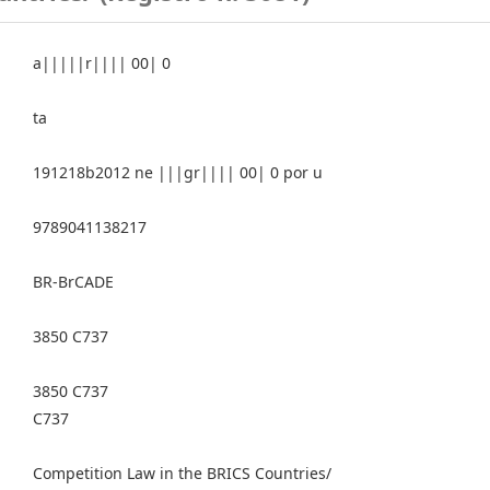
a|||||r|||| 00| 0
ta
191218b2012 ne |||gr|||| 00| 0 por u
9789041138217
BR-BrCADE
3850 C737
3850 C737
C737
Competition Law in the BRICS Countries/