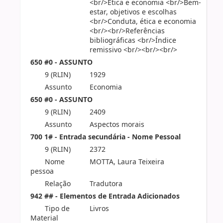
<br/>Ética e economia <br/>Bem-
estar, objetivos e escolhas
<br/>Conduta, ética e economia
<br/><br/>Referências
bibliográficas <br/>Índice
remissivo <br/><br/><br/>
650 #0 - ASSUNTO
9 (RLIN)
1929
Assunto
Economia
650 #0 - ASSUNTO
9 (RLIN)
2409
Assunto
Aspectos morais
700 1# - Entrada secundária - Nome Pessoal
9 (RLIN)
2372
Nome
MOTTA, Laura Teixeira
pessoa
Relação
Tradutora
942 ## - Elementos de Entrada Adicionados
Tipo de
Livros
Material