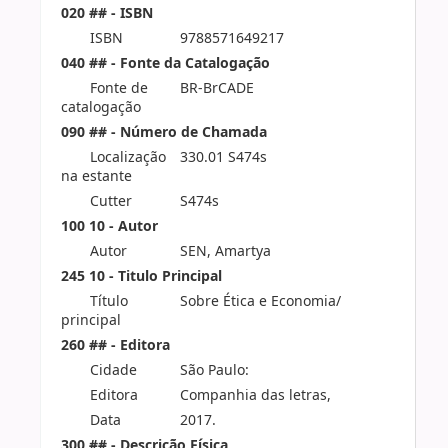
020 ## - ISBN
ISBN
9788571649217
040 ## - Fonte da Catalogação
Fonte de
BR-BrCADE
catalogação
090 ## - Número de Chamada
Localização
330.01 S474s
na estante
Cutter
S474s
100 10 - Autor
Autor
SEN, Amartya
245 10 - Titulo Principal
Título
Sobre Ética e Economia/
principal
260 ## - Editora
Cidade
São Paulo:
Editora
Companhia das letras,
Data
2017.
300 ## - Descrição Física