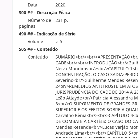
Data
2020.
300 ## - Descrição Física
Número de
231 p.
páginas
490 ## - Indicação de Série
Volume
v. 5
505 ## - Conteúdo
Conteúdo
SUMÁRIO<br/><br/>APRESENTAÇÃO<br/
CADE<br/><br/>INTRODUÇÃO<br/>Guilh
Neiva Mundim<br/><br/>CAPÍTULO 1<b
CONCENTRAÇÃO: O CASO SADIA-PERDIGÃ
Severino<br/>Guilherme Mendes Rese
2<br/>REMÉDIOS ANTITRUSTE EM ATO
JURISPRUDÊNCIA DO CADE DE 2014 A 201
Leão Attayde<br/>Patrícia Alessandra 
3<br/>O SURGIMENTO DE GRANDES GR
SUPERIOR E OS EFEITOS SOBRE A QUAL
Carvalho Bênia<br/><br/>CAPÍTULO 4
DE COMBATE A CARTÉIS: O CASO DO CA
Mendes Resende<br/>Lucas Varjão Mott
Andrade Lima<br/><br/>CAPÍTULO 5<