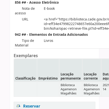
856 ## - Acesso Eletrônico
Nota de
E-book
acesso
URL
<a href="https://biblioteca.cade.gov.br/
id=eff34e47998222748657e60a200eee6f">
bin/koha/opac-retrieve-file.pl?id=eff
942 ## - Elementos de Entrada Adicionados
Tipo de
Livros
Material
Exemplares
Locação
Locação
Dat
Classificação
Empréstimo
permanente
corrente
aqu
Biblioteca
Biblioteca
2021
Agamenon
Agamenon
14
Magalhães
Magalhães
Reservar