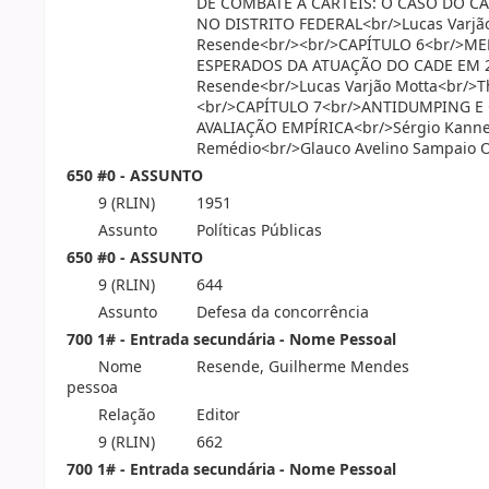
DE COMBATE A CARTÉIS: O CASO DO C
NO DISTRITO FEDERAL<br/>Lucas Varjã
Resende<br/><br/>CAPÍTULO 6<br/>M
ESPERADOS DA ATUAÇÃO DO CADE EM 2
Resende<br/>Lucas Varjão Motta<br/>Th
<br/>CAPÍTULO 7<br/>ANTIDUMPING E
AVALIAÇÃO EMPÍRICA<br/>Sérgio Kanneb
Remédio<br/>Glauco Avelino Sampaio O
650 #0 - ASSUNTO
9 (RLIN)
1951
Assunto
Políticas Públicas
650 #0 - ASSUNTO
9 (RLIN)
644
Assunto
Defesa da concorrência
700 1# - Entrada secundária - Nome Pessoal
Nome
Resende, Guilherme Mendes
pessoa
Relação
Editor
9 (RLIN)
662
700 1# - Entrada secundária - Nome Pessoal