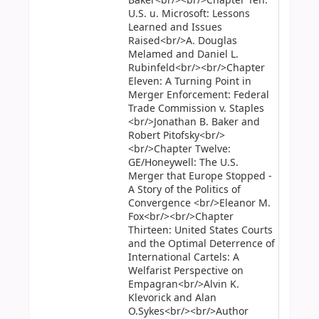
Baker<br/><br/>Chapter Ten:
U.S. u. Microsoft: Lessons
Learned and Issues
Raised<br/>A. Douglas
Melamed and Daniel L.
Rubinfeld<br/><br/>Chapter
Eleven: A Turning Point in
Merger Enforcement: Federal
Trade Commission v. Staples
<br/>Jonathan B. Baker and
Robert Pitofsky<br/>
<br/>Chapter Twelve:
GE/Honeywell: The U.S.
Merger that Europe Stopped -
A Story of the Politics of
Convergence <br/>Eleanor M.
Fox<br/><br/>Chapter
Thirteen: United States Courts
and the Optimal Deterrence of
International Cartels: A
Welfarist Perspective on
Empagran<br/>Alvin K.
Klevorick and Alan
O.Sykes<br/><br/>Author