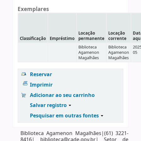
Exemplares
Locação
Locação
Dat
Classificação
Empréstimo
permanente
corrente
aqu
Biblioteca
Biblioteca
2025
Agamenon
Agamenon
05
Magalhães
Magalhães
Reservar
Imprimir
Adicionar ao seu carrinho
Salvar registro
Pesquisar em outras fontes
Biblioteca Agamenon Magalhães|(61) 3221-
8416| biblioteca@cade.gov.br| Setor de