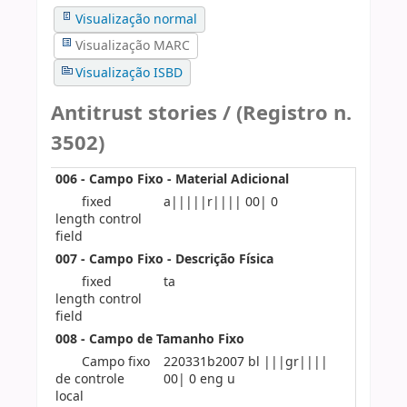
Visualização normal
Visualização MARC
Visualização ISBD
Antitrust stories / (Registro n.
3502)
006 - Campo Fixo - Material Adicional
fixed
a|||||r|||| 00| 0
length control
field
007 - Campo Fixo - Descrição Física
fixed
ta
length control
field
008 - Campo de Tamanho Fixo
Campo fixo
220331b2007 bl |||gr||||
de controle
00| 0 eng u
local