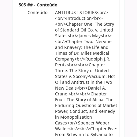
505 ## - Conteúdo
Conteúdo
ANTITRUST STORIES<br/>
<br/>Introduction<br/>
<br/>Chapter One: The Story
of Standard Oil Co. v. United
States<br/>James May<br/>
<br/>Chapter Two: 'Nervine'
and Knavery: The Life and
Times of Dr. Miles Medical
Company<br/>Rudolph J.R.
Peritz<br/><br/>Chapter
Three: The Story of United
States v. Socony-Vacuum: Hot
Oil and Antitrust in the Two
New Deals<br/>Daniel A.
Crane <br/><br/>Chapter
Four: The Story of Alcoa: The
Enduring Questions of Market
Power, Conduct, and Remedy
in Monopolization
Cases<br/>Spencer Weber
Waller<br/><br/>Chapter Five:
From Schwinn to Sylvania to