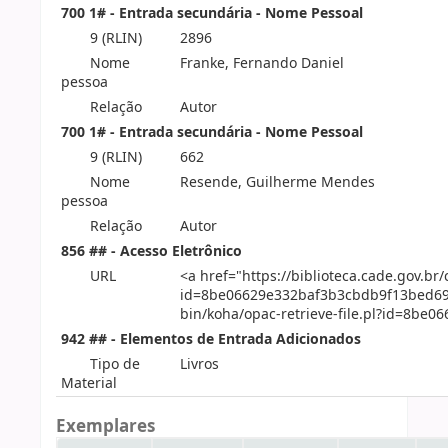
700 1# - Entrada secundária - Nome Pessoal
9 (RLIN)
2896
Nome
Franke, Fernando Daniel
pessoa
Relação
Autor
700 1# - Entrada secundária - Nome Pessoal
9 (RLIN)
662
Nome
Resende, Guilherme Mendes
pessoa
Relação
Autor
856 ## - Acesso Eletrônico
URL
<a href="https://biblioteca.cade.gov.br/
id=8be06629e332baf3b3cbdb9f13bed697">
bin/koha/opac-retrieve-file.pl?id=8b
942 ## - Elementos de Entrada Adicionados
Tipo de
Livros
Material
Exemplares