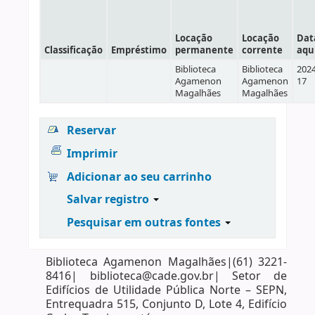
Locação
Locação
Dat
Classificação
Empréstimo
permanente
corrente
aqu
Biblioteca
Biblioteca
2024
Agamenon
Agamenon
17
Magalhães
Magalhães
Reservar
Imprimir
Adicionar ao seu carrinho
Salvar registro
Pesquisar em outras fontes
Biblioteca Agamenon Magalhães|(61) 3221-
8416| biblioteca@cade.gov.br| Setor de
Edifícios de Utilidade Pública Norte – SEPN,
Entrequadra 515, Conjunto D, Lote 4, Edifício