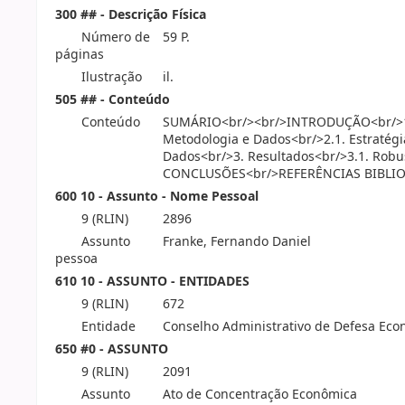
300 ## - Descrição Física
Número de
59 P.
páginas
Ilustração
il.
505 ## - Conteúdo
Conteúdo
SUMÁRIO<br/><br/>INTRODUÇÃO<br/>1. R
Metodologia e Dados<br/>2.1. Estratégi
Dados<br/>3. Resultados<br/>3.1. Robu
CONCLUSÕES<br/>REFERÊNCIAS BIBLI
600 10 - Assunto - Nome Pessoal
9 (RLIN)
2896
Assunto
Franke, Fernando Daniel
pessoa
610 10 - ASSUNTO - ENTIDADES
9 (RLIN)
672
Entidade
Conselho Administrativo de Defesa Eco
650 #0 - ASSUNTO
9 (RLIN)
2091
Assunto
Ato de Concentração Econômica