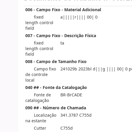
006 - Campo Fixo - Material Adicional
fixed
a|||||r|||| 00| 0
length control
field
007 - Campo Fixo - Descrição Física
fixed
ta
length control
field
008 - Campo de Tamanho Fixo
Campo fixo
241029b 2023bl d|||g |||| 00| 0 p
de controle
local
040 ## - Fonte da Catalogação
Fonte de
BR-BrCADE
catalogação
090 ## - Número de Chamada
Localização
341.3787 C755d
na estante
Cutter
C755d