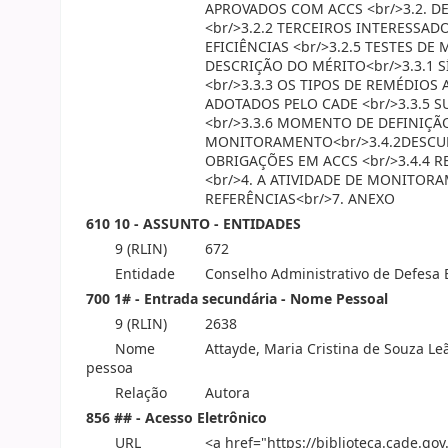
APROVADOS COM ACCS <br/>3.2. D
<br/>3.2.2 TERCEIROS INTERESSAD
EFICIÊNCIAS <br/>3.2.5 TESTES DE
DESCRIÇÃO DO MÉRITO<br/>3.3.1 
<br/>3.3.3 OS TIPOS DE REMÉDIOS
ADOTADOS PELO CADE <br/>3.3.5
<br/>3.3.6 MOMENTO DE DEFINIÇ
MONITORAMENTO<br/>3.4.2DESCU
OBRIGAÇÕES EM ACCS <br/>3.4.4 
<br/>4. A ATIVIDADE DE MONITORA
REFERÊNCIAS<br/>7. ANEXO
610 10 - ASSUNTO - ENTIDADES
9 (RLIN)
672
Entidade
Conselho Administrativo de Defesa
700 1# - Entrada secundária - Nome Pessoal
9 (RLIN)
2638
Nome
Attayde, Maria Cristina de Souza Le
pessoa
Relação
Autora
856 ## - Acesso Eletrônico
URL
<a href="https://biblioteca.cade.gov.