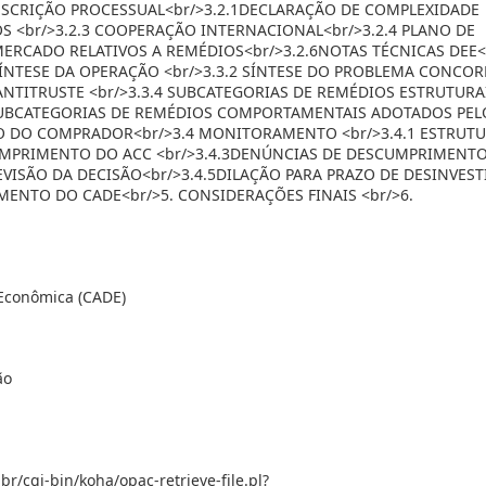
ESCRIÇÃO PROCESSUAL<br/>3.2.1DECLARAÇÃO DE COMPLEXIDADE
OS <br/>3.2.3 COOPERAÇÃO INTERNACIONAL<br/>3.2.4 PLANO DE
 MERCADO RELATIVOS A REMÉDIOS<br/>3.2.6NOTAS TÉCNICAS DEE<b
SÍNTESE DA OPERAÇÃO <br/>3.3.2 SÍNTESE DO PROBLEMA CONCO
 ANTITRUSTE <br/>3.3.4 SUBCATEGORIAS DE REMÉDIOS ESTRUTURA
 SUBCATEGORIAS DE REMÉDIOS COMPORTAMENTAIS ADOTADOS PEL
ÃO DO COMPRADOR<br/>3.4 MONITORAMENTO <br/>3.4.1 ESTRUTU
MPRIMENTO DO ACC <br/>3.4.3DENÚNCIAS DE DESCUMPRIMENTO
REVISÃO DA DECISÃO<br/>3.4.5DILAÇÃO PARA PRAZO DE DESINVES
MENTO DO CADE<br/>5. CONSIDERAÇÕES FINAIS <br/>6.
 Econômica (CADE)
ão
br/cgi-bin/koha/opac-retrieve-file.pl?