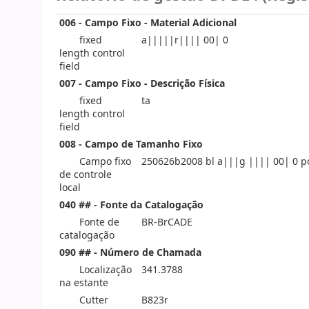
006 - Campo Fixo - Material Adicional
fixed
a|||||r|||| 00| 0
length control
field
007 - Campo Fixo - Descrição Física
fixed
ta
length control
field
008 - Campo de Tamanho Fixo
Campo fixo
250626b2008 bl a|||g |||| 00| 0 p
de controle
local
040 ## - Fonte da Catalogação
Fonte de
BR-BrCADE
catalogação
090 ## - Número de Chamada
Localização
341.3788
na estante
Cutter
B823r