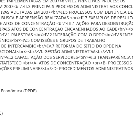
ES IMPLEMENTADAS EM 2007<br/>II.2 PRINCIPAIS PROCESSOS
 2007<br/>II.3 PRINCIPAIS PROCESSOS ADMINISTRATIVOS CONC
NTIVAS ADOTADAS EM 2007<br/>II.5 PROCESSOS COM DENÚNCIA D
E BUSCA E APREENSÃO REALIZADAS <br/>II.7 EXEMPLOS DE RESUL
 DE ATOS DE CONCENTRAÇÃO <br/>III.1 AÇÕES PARA DESOBSTRUÇÃ
NCIPAIS ATOS DE CONCENTRAÇÃO ENCAMINHADOS AO CADE<br/><br
IV.1 PALESTRAS <br/>IV.2 INTERAÇÃO COM O DPDC<br/>IV.3 INT
VÊNIOS<br/>IV.5 COMISSÕES E GRUPOS DE TRABALHO
DE INTERCÂMBIO<br/>IV.7 REFORMA DO SITIO DO DPDE NA
CIONAL<br/><br/>VI. GESTÃO ADMINISTRATIVA<br/>VI.1
/>VI.2 CAPACITAÇÃO DOS SERVIDORES<br/>VI.3 TRANSPARÊNCIA
TATÍSTICO <br/>A- ATOS DE CONCENTRAÇÃO <br/>B- PROCESSOS
AÇÕES PRELIMINARES<br/>D- PROCEDIMENTOS ADMINISTRATIVOS
 Econômica (DPDE)
E)