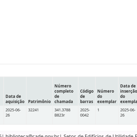
Número
Data de
completo
Código
Número
inserçã
Data de
de
de
do
do
aquisição
Patrimônio
chamada
barras
exemplar
exempl
2025-06-
32241
341.3788
2025-
1
2025-06-
26
B823r
0042
26
biblioteca@cade.gov.br| Setor de Edifícios de Utilidade 