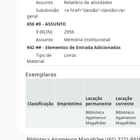
Assunto
Relatório de atividades
Subdivisão
<a href="Gestão">Gestão</a>
geral
650 #0 - ASSUNTO
9 (RLIN)
2956
Assunto
Memória Institucional
942 ## - Elementos de Entrada Adicionados
Tipo de
Livros
Material
Exemplares
Locação
Locação
Classificação
Empréstimo
permanente
corrente
Biblioteca
Biblioteca
Agamenon
Agamenon
Magalhães
Magalhães
Biblioteca Agamenon Magalhães|(61) 3221-8416| 