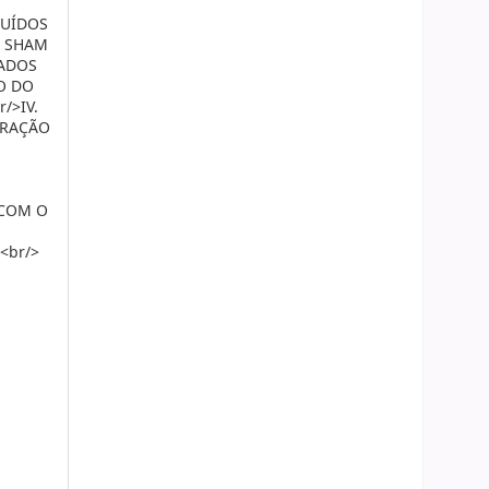
LUÍDOS
E SHAM
TADOS
O DO
/>IV.
ERAÇÃO
 COM O
<br/>