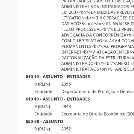
PRIORIDADES ESTABELECIDAS E AÇÕ
ADMINISTRATIVOS INSTAURADOS EM
EM 2007<br/>II.4 MEDIDAS PREVE
LITIGATION<br/>II.6 OPERAÇÕES D
DAS AÇÕES<br/><br/>III. ANÁLISE
FLUXO PROCESSUAL<br/>III.2 PRI
ADVOCACIA DA CONCORRÊNCIA<br/>
COM O LEGISLATIVO<br/>IV.4 CON
PERMANENTES<br/>IV.6 PROGRAMA 
INTERNET<br/>V. ATUAÇÃO INTERNA
RACIONALIZAÇÃO DA ESTRUTURA<br
ADMINISTRADO<br/><br/>ANEXO ES
ADMINISTRATIVOS<br/>C- AVERIGU
610 10 - ASSUNTO - ENTIDADES
9 (RLIN)
2955
Entidade
Departamento de Proteção e Defesa
610 10 - ASSUNTO - ENTIDADES
9 (RLIN)
2943
Entidade
Secretaria de Direito Econômico (SD
650 #0 - ASSUNTO
9 (RLIN)
2952