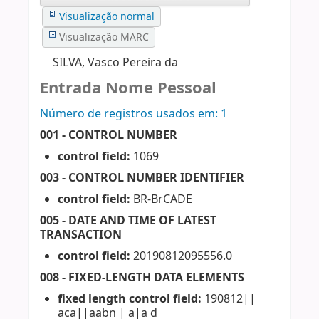
Visualização normal
Visualização MARC
SILVA, Vasco Pereira da
Entrada Nome Pessoal
Número de registros usados ​​em: 1
001 - CONTROL NUMBER
control field:
1069
003 - CONTROL NUMBER IDENTIFIER
control field:
BR-BrCADE
005 - DATE AND TIME OF LATEST
TRANSACTION
control field:
20190812095556.0
008 - FIXED-LENGTH DATA ELEMENTS
fixed length control field:
190812||
aca||aabn | a|a d