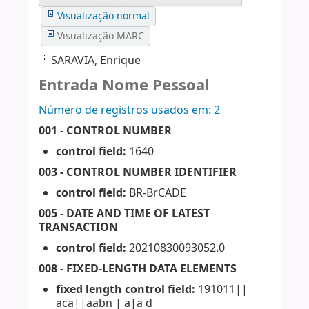
Visualização normal
Visualização MARC
SARAVIA, Enrique
Entrada Nome Pessoal
Número de registros usados ​​em: 2
001 - CONTROL NUMBER
control field:
1640
003 - CONTROL NUMBER IDENTIFIER
control field:
BR-BrCADE
005 - DATE AND TIME OF LATEST
TRANSACTION
control field:
20210830093052.0
008 - FIXED-LENGTH DATA ELEMENTS
fixed length control field:
191011||
aca||aabn | a|a d