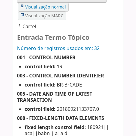
Visualização normal
Visualização MARC
Cartel
Entrada Termo Tópico
Número de registros usados ​​em: 32
001 - CONTROL NUMBER
control field:
19
003 - CONTROL NUMBER IDENTIFIER
control field:
BR-BrCADE
005 - DATE AND TIME OF LATEST
TRANSACTION
control field:
20180921133707.0
008 - FIXED-LENGTH DATA ELEMENTS
fixed length control field:
180921||
aca||babn | a|a d