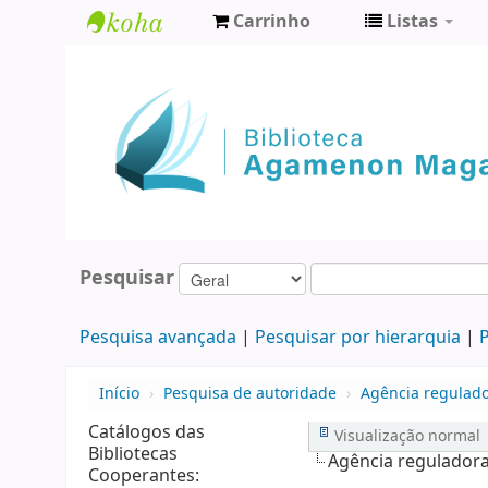
Carrinho
Listas
Biblioteca
Agamenon
Magalhães
Pesquisar
Pesquisa avançada
Pesquisar por hierarquia
P
Início
›
Pesquisa de autoridade
›
Agência regulado
Catálogos das
Visualização normal
Bibliotecas
Agência regulador
Cooperantes: