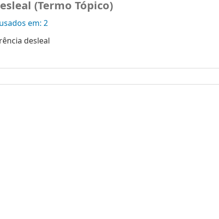
esleal (Termo Tópico)
sados ​​em: 2
ência desleal