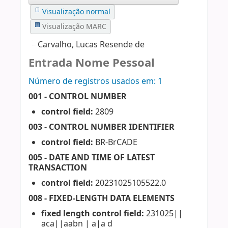
Visualização normal
Visualização MARC
Carvalho, Lucas Resende de
Entrada Nome Pessoal
Número de registros usados ​​em: 1
001 - CONTROL NUMBER
control field:
2809
003 - CONTROL NUMBER IDENTIFIER
control field:
BR-BrCADE
005 - DATE AND TIME OF LATEST
TRANSACTION
control field:
20231025105522.0
008 - FIXED-LENGTH DATA ELEMENTS
fixed length control field:
231025||
aca||aabn | a|a d