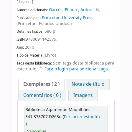
[ Livros ]
Garcés, Eliana
;
Autora
Autores adicionais:
Princeton University Press,
Publicado por :
(Princeton, Estados Unidos:)
580 p.
Detalhes físicos:
9780691142579.
ISBN:
2010
Ano:
Livros
Tipo de Material:
Sem tags desta biblioteca para
Tags desta biblioteca:
este título.
Faça o login para adicionar tags.
Exemplares
( 2 )
Notas de título
Comentários ( 0 )
Imagens
Biblioteca Agamenon Magalhães
341.378707 D263q (
Percorrer estante
)
1
Disponível