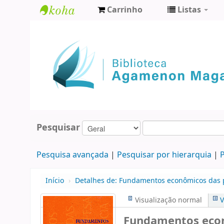
Carrinho
Listas
Biblioteca
Agamenon
Magalhães
Pesquisar
Pesquisa avançada
Pesquisar por hierarquia
P
Início
›
Detalhes de:
Fundamentos econômicos das po
Visualização normal
V
Fundamentos econô