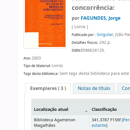
concorrência:
por
FAGUNDES, Jorge
[ Livros ]
Singular,
(São Pa
Publicado por :
242 p.
Detalhes físicos:
8586626120.
ISBN:
2003
Ano:
Livros
Tipo de Material:
Sem tags desta biblioteca para este 
Tags desta biblioteca:
Exemplares
( 3 )
Notas de título
Com
Localização atual
Classificação
Biblioteca Agamenon
341.3787 F156f (
Per
Magalhães
estante
)