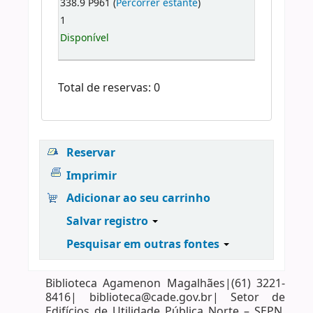
338.9 P961 (
Percorrer estante
)
1
Disponível
Total de reservas: 0
Reservar
Imprimir
Adicionar ao seu carrinho
Salvar registro
Pesquisar em outras fontes
Biblioteca Agamenon Magalhães|(61) 3221-
8416| biblioteca@cade.gov.br| Setor de
Edifícios de Utilidade Pública Norte – SEPN,