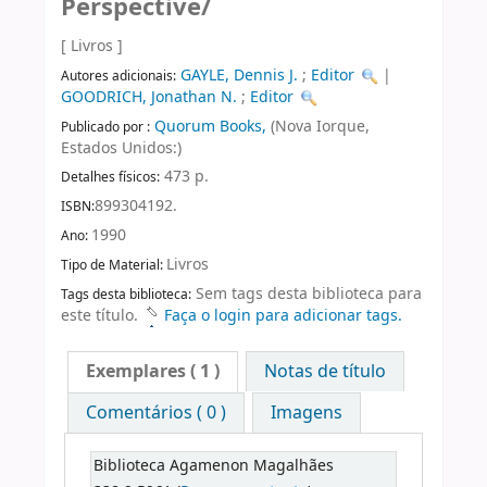
Perspective/
[ Livros ]
GAYLE, Dennis J.
;
Editor
|
Autores adicionais:
GOODRICH, Jonathan N.
;
Editor
Quorum Books,
(Nova Iorque,
Publicado por :
Estados Unidos:)
473 p.
Detalhes físicos:
899304192.
ISBN:
1990
Ano:
Livros
Tipo de Material:
Sem tags desta biblioteca para
Tags desta biblioteca:
este título.
Faça o login para adicionar tags.
Exemplares
( 1 )
Notas de título
Comentários ( 0 )
Imagens
Biblioteca Agamenon Magalhães