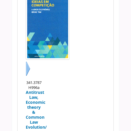
Próximo
341.3787
H996a
Antitrust
Law,
Economic
theory
&
Common
Law
Evolution/