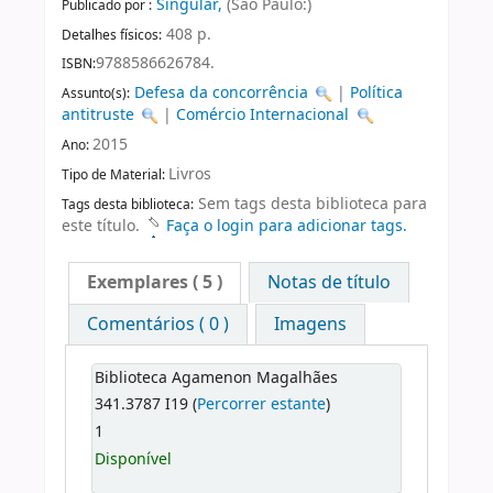
Singular,
(São Paulo:)
Publicado por :
408 p.
Detalhes físicos:
9788586626784.
ISBN:
Defesa da concorrência
|
Política
Assunto(s):
antitruste
|
Comércio Internacional
2015
Ano:
Livros
Tipo de Material:
Sem tags desta biblioteca para
Tags desta biblioteca:
este título.
Faça o login para adicionar tags.
Exemplares
( 5 )
Notas de título
Comentários ( 0 )
Imagens
Biblioteca Agamenon Magalhães
341.3787 I19 (
Percorrer estante
)
1
Disponível