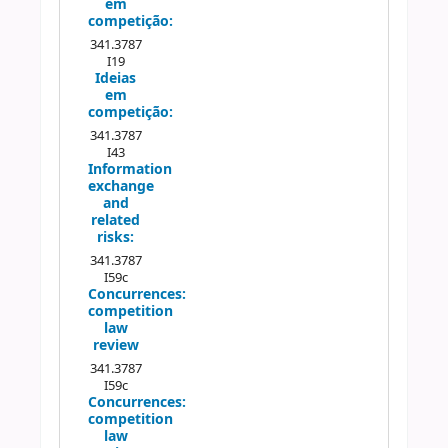
em
competição:
341.3787
I19
Ideias
em
competição:
341.3787
I43
Information
exchange
and
related
risks:
341.3787
I59c
Concurrences:
competition
law
review
341.3787
I59c
Concurrences:
competition
law