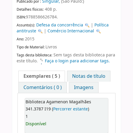
Singular,
(São Paulo:)
Publicado por :
408 p.
Detalhes físicos:
9788586626784.
ISBN:
Defesa da concorrência
|
Política
Assunto(s):
antitruste
|
Comércio Internacional
2015
Ano:
Livros
Tipo de Material:
Sem tags desta biblioteca para
Tags desta biblioteca:
este título.
Faça o login para adicionar tags.
Exemplares
( 5 )
Notas de título
Comentários ( 0 )
Imagens
Biblioteca Agamenon Magalhães
341.3787 I19 (
Percorrer estante
)
1
Disponível