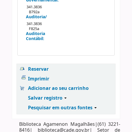
Governamental:
341.3836
B792a
Auditoria/
341.3836
F825a
Auditoria
Contábil:
Reservar
Imprimir
Adicionar ao seu carrinho
Salvar registro
Pesquisar em outras fontes
Biblioteca Agamenon Magalhães|(61) 3221-
8416| biblioteca@cade.gov.br| Setor de