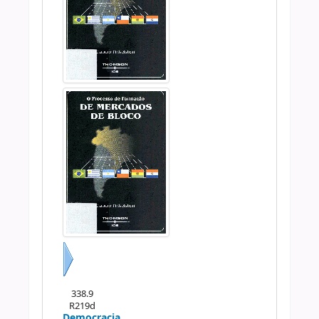
Próximo
338.9
R219d
Democracia