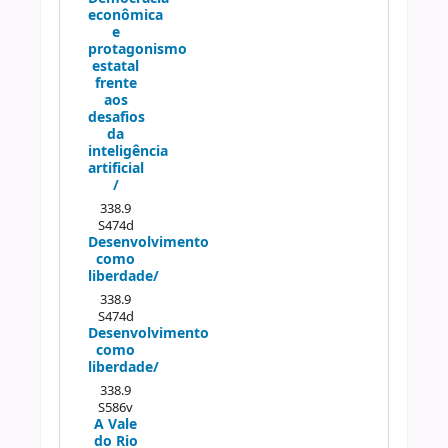
econômica
e
protagonismo
estatal
frente
aos
desafios
da
inteligência
artificial
/
338.9
S474d
Desenvolvimento
como
liberdade/
338.9
S474d
Desenvolvimento
como
liberdade/
338.9
S586v
A Vale
do Rio