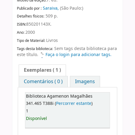
7. ed.
Motivo da edição:
Saraiva,
(São Paulo:)
Publicado por :
509 p.
Detalhes físicos:
850201143X.
ISBN:
2000
Ano:
Livros
Tipo de Material:
Sem tags desta biblioteca para
Tags desta biblioteca:
este título.
Faça o login para adicionar tags.
Exemplares
( 1 )
Comentários ( 0 )
Imagens
Biblioteca Agamenon Magalhães
341.465 T388i (
Percorrer estante
)
1
Disponível