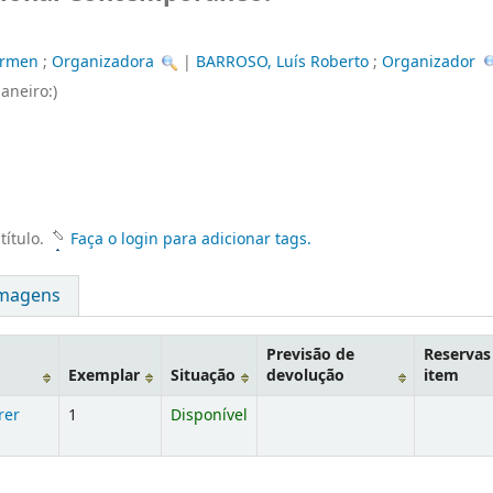
armen
;
Organizadora
|
BARROSO, Luís Roberto
;
Organizador
Janeiro:)
título.
Faça o login para adicionar tags.
magens
Previsão de
Reservas
Exemplar
Situação
devolução
item
rer
1
Disponível