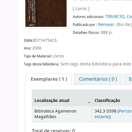
[ Livros ]
TIBURCIO, C
Autores adicionais:
Renovar,
(Rio de 
Publicado por :
888 p.
Detalhes físicos:
8571475423.
ISBN:
2006
Ano:
Livros
Tipo de Material:
Sem tags desta biblioteca para este 
Tags desta biblioteca:
Exemplares
( 1 )
Comentários ( 0 )
I
Localização atual
Classificação
Biblioteca Agamenon
342.3 D598 (
Percor
Magalhães
estante
)
Total de reservas: 0