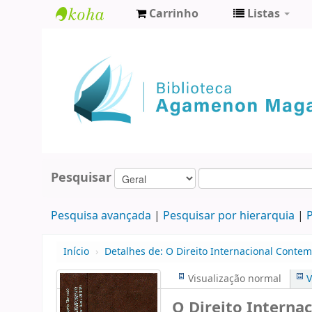
Carrinho
Listas
Biblioteca
Agamenon
Magalhães
Pesquisar
Pesquisa avançada
Pesquisar por hierarquia
P
Início
›
Detalhes de:
O Direito Internacional Conte
Visualização normal
V
O Direito Interna