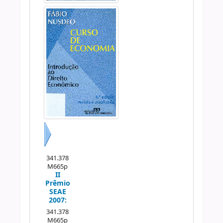
Próximo
341.378
M665p
II
Prêmio
SEAE
2007:
341.378
M665p