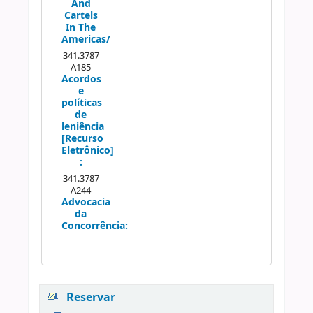
And
Cartels
In The
Americas/
341.3787
A185
Acordos
e
políticas
de
leniência
[Recurso
Eletrônico]
:
341.3787
A244
Advocacia
da
Concorrência:
Reservar