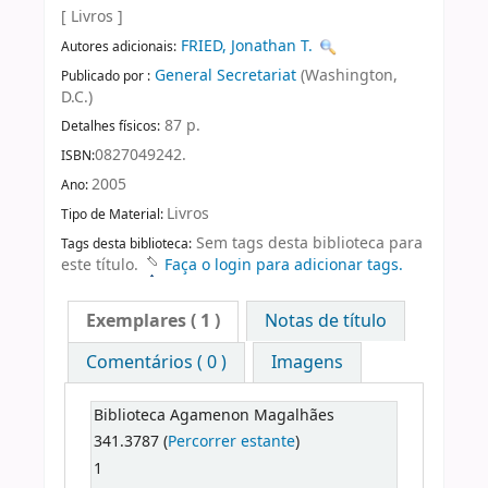
[ Livros ]
FRIED, Jonathan T.
Autores adicionais:
General Secretariat
(Washington,
Publicado por :
D.C.)
87 p.
Detalhes físicos:
0827049242.
ISBN:
2005
Ano:
Livros
Tipo de Material:
Sem tags desta biblioteca para
Tags desta biblioteca:
este título.
Faça o login para adicionar tags.
Exemplares
( 1 )
Notas de título
Comentários ( 0 )
Imagens
Biblioteca Agamenon Magalhães
341.3787 (
Percorrer estante
)
1