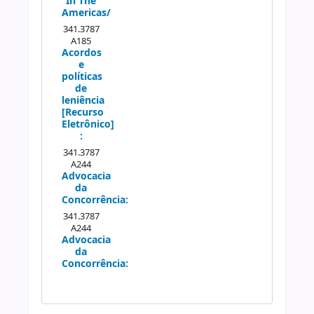
In The
Americas/
341.3787
A185
Acordos
e
políticas
de
leniência
[Recurso
Eletrônico]
:
341.3787
A244
Advocacia
da
Concorrência:
341.3787
A244
Advocacia
da
Concorrência: