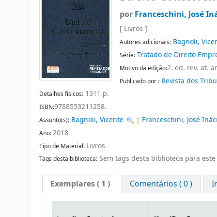
por
Franceschini, José I
[ Livros ]
Bagnoli, Vice
Autores adicionais:
Tratado de Direito Empre
Série:
2. ed. rev. at. 
Motivo da edição:
Revista dos Trib
Publicado por :
1311 p.
Detalhes físicos:
9788553211258.
ISBN:
Bagnoli, Vicente
|
Franceschini, José Iná
Assunto(s):
2018
Ano:
Livros
Tipo de Material:
Sem tags desta biblioteca para este 
Tags desta biblioteca:
Exemplares
( 1 )
Comentários ( 0 )
I