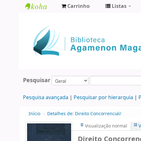
Carrinho
Listas
Biblioteca
Agamenon
Magalhães
Pesquisar
Pesquisa avançada
Pesquisar por hierarquia
P
Início
›
Detalhes de:
Direito Concorrencial/
Visualização normal
V
Direito Concorrenc