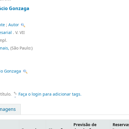
nácio Gonzaga
nte
;
Autor
sarial
. V. VII
ampl.
unais,
(São Paulo:)
cio Gonzaga
título.
Faça o login para adicionar tags.
magens
Previsão de
Reserva