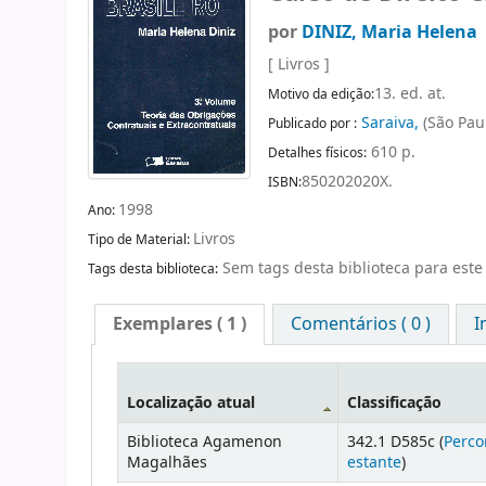
por
DINIZ, Maria Helena
[ Livros ]
13. ed. at.
Motivo da edição:
Saraiva,
(São Paul
Publicado por :
610 p.
Detalhes físicos:
850202020X.
ISBN:
1998
Ano:
Livros
Tipo de Material:
Sem tags desta biblioteca para este 
Tags desta biblioteca:
Exemplares
( 1 )
Comentários ( 0 )
I
Localização atual
Classificação
Biblioteca Agamenon
342.1 D585c (
Perco
Magalhães
estante
)