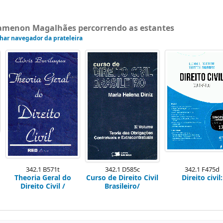
gamenon Magalhães percorrendo as estantes
har navegador da prateleira
342.1 B571t
342.1 D585c
342.1 F475d
Theoria Geral do
Curso de Direito Civil
Direito civil:
Direito Civil /
Brasileiro/