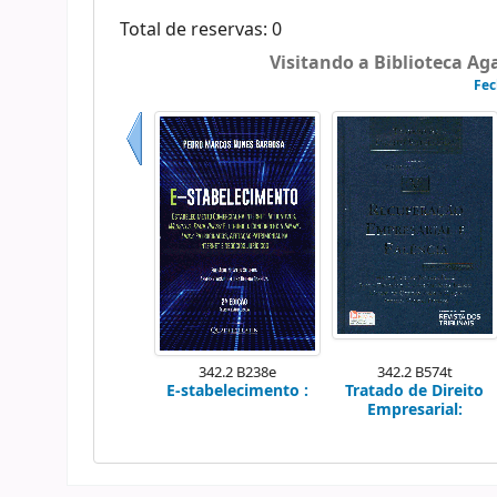
Total de reservas: 0
Visitando a Biblioteca A
Fec
Anterior
342.2 B238e
342.2 B574t
E-stabelecimento :
Tratado de Direito
Empresarial: