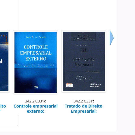
Próximo
342.2 C331c
342.2 C331t
ito
Controle empresarial
Tratado de Direito
/
externo:
Empresarial: