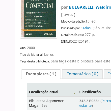
por
BULGARELLI, Waldíri
[ Livros ]
15. ed.
Motivo da edição:
Atlas,
(São Paulo:
Publicado por :
277 p.
Detalhes físicos:
8522425191.
ISBN:
2000
Ano:
Livros
Tipo de Material:
Sem tags desta biblioteca para este 
Tags desta biblioteca:
Exemplares
( 1 )
Comentários ( 0 )
I
Localização atual
Classificação
Biblioteca Agamenon
342.2 B933d (
Perco
Magalhães
estante
)