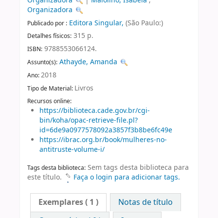
Organizadora
|
Maiolino, Isabela
;
Organizadora
Editora Singular,
(São Paulo:)
Publicado por :
315 p.
Detalhes físicos:
9788553066124.
ISBN:
Athayde, Amanda
Assunto(s):
2018
Ano:
Livros
Tipo de Material:
Recursos online:
https://biblioteca.cade.gov.br/cgi-
bin/koha/opac-retrieve-file.pl?
id=6de9a0977578092a3857f3b8be6fc49e
https://ibrac.org.br/book/mulheres-no-
antitruste-volume-i/
Sem tags desta biblioteca para
Tags desta biblioteca:
este título.
Faça o login para adicionar tags.
Exemplares
( 1 )
Notas de título