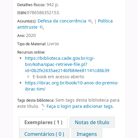
942 p.
Detalhes físicos:
9786586352153.
ISBN:
Defesa da concorrência
|
Política
Assunto(s):
antitruste
2020
Ano:
Livros
Tipo de Material:
Recursos online:
https://biblioteca.cade.gov.br/cgi-
bin/koha/opac-retrieve-file.pl?
id=0b2fe2635ae214bf684ee81141cd6b39
E-book em acesso aberto
https://ibrac.org.br/book/10-anos-do-premio-
ibrac-tim/
Sem tags desta biblioteca para
Tags desta biblioteca:
este título.
Faça o login para adicionar tags.
Exemplares
( 1 )
Notas de título
Comentários ( 0 )
Imagens