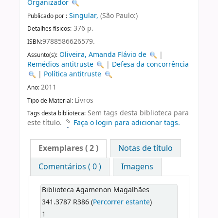
Organizador
Singular,
(São Paulo:)
Publicado por :
376 p.
Detalhes físicos:
9788586626579.
ISBN:
Oliveira, Amanda Flávio de
|
Assunto(s):
Remédios antitruste
|
Defesa da concorrência
|
Política antitruste
2011
Ano:
Livros
Tipo de Material:
Sem tags desta biblioteca para
Tags desta biblioteca:
este título.
Faça o login para adicionar tags.
Exemplares
( 2 )
Notas de título
Comentários ( 0 )
Imagens
Biblioteca Agamenon Magalhães
341.3787 R386 (
Percorrer estante
)
1