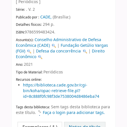
[ Periódicos ]
. V. 2
Série:
CADE,
(Brasília:)
Publicado por :
294 p.
Detalhes físicos:
9786599483424.
ISBN:
Conselho Administrativo de Defesa
Assunto(s):
Econômica (CADE)
|
Fundação Getúlio Vargas
(FGV)
|
Defesa da concorrência
|
Direito
Econômico
2021
Ano:
Periódicos
Tipo de Material:
Recursos online:
https://biblioteca.cade.gov.br/cgi-
bin/koha/opac-retrieve-file.pl?
id=8c888f0fc98f3de7538004d8486eba74
Sem tags desta biblioteca para
Tags desta biblioteca:
este título.
Faça o login para adicionar tags.