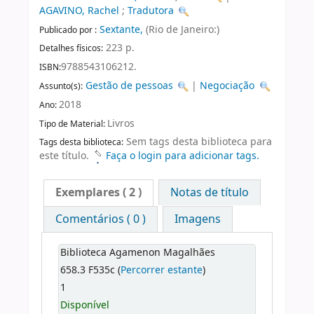
AGAVINO, Rachel
;
Tradutora
Sextante,
(Rio de Janeiro:)
Publicado por :
223 p.
Detalhes físicos:
9788543106212.
ISBN:
Gestão de pessoas
|
Negociação
Assunto(s):
2018
Ano:
Livros
Tipo de Material:
Sem tags desta biblioteca para
Tags desta biblioteca:
este título.
Faça o login para adicionar tags.
Exemplares
( 2 )
Notas de título
Comentários ( 0 )
Imagens
Biblioteca Agamenon Magalhães
658.3 F535c (
Percorrer estante
)
1
Disponível