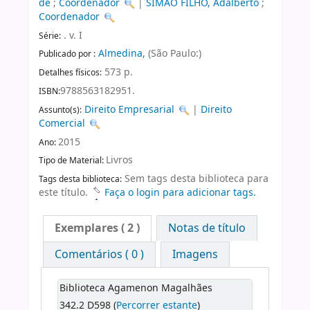
de
;
Coordenador
|
SIMÃO FILHO, Adalberto
;
Coordenador
. v. I
Série:
Almedina,
(São Paulo:)
Publicado por :
573 p.
Detalhes físicos:
9788563182951.
ISBN:
Direito Empresarial
|
Direito
Assunto(s):
Comercial
2015
Ano:
Livros
Tipo de Material:
Sem tags desta biblioteca para
Tags desta biblioteca:
este título.
Faça o login para adicionar tags.
Exemplares
( 2 )
Notas de título
Comentários ( 0 )
Imagens
Biblioteca Agamenon Magalhães
342.2 D598 (
Percorrer estante
)