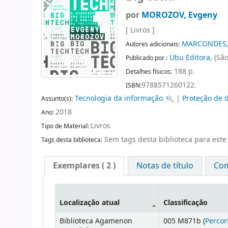
por
MOROZOV, Evgeny
[ Livros ]
MARCONDES, 
Autores adicionais:
Ubu Editora,
(São
Publicado por :
188 p.
Detalhes físicos:
9788571260122.
ISBN:
Tecnologia da informação
|
Proteção de 
Assunto(s):
2018
Ano:
Livros
Tipo de Material:
Sem tags desta biblioteca para este 
Tags desta biblioteca:
Exemplares
( 2 )
Notas de título
Com
Localização atual
Classificação
Biblioteca Agamenon
005 M871b (
Percor