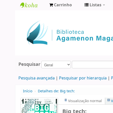
Carrinho
Listas
Biblioteca
Agamenon
Magalhães
Pesquisar
Pesquisa avançada
Pesquisar por hierarquia
P
Início
›
Detalhes de:
Big tech:
Visualização normal
V
Big tech: