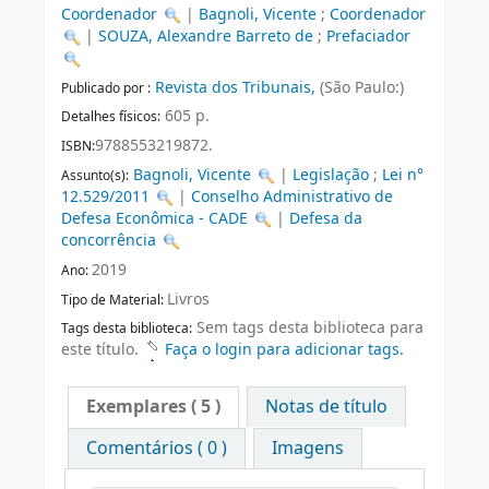
Coordenador
|
Bagnoli, Vicente
;
Coordenador
|
SOUZA, Alexandre Barreto de
;
Prefaciador
Revista dos Tribunais,
(São Paulo:)
Publicado por :
605 p.
Detalhes físicos:
9788553219872.
ISBN:
Bagnoli, Vicente
|
Legislação
;
Lei n°
Assunto(s):
12.529/2011
|
Conselho Administrativo de
Defesa Econômica - CADE
|
Defesa da
concorrência
2019
Ano:
Livros
Tipo de Material:
Sem tags desta biblioteca para
Tags desta biblioteca:
este título.
Faça o login para adicionar tags.
Exemplares
( 5 )
Notas de título
Comentários ( 0 )
Imagens