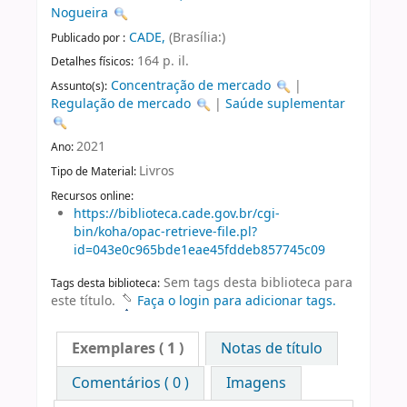
Nogueira
CADE,
(Brasília:)
Publicado por :
164 p. il.
Detalhes físicos:
Concentração de mercado
|
Assunto(s):
Regulação de mercado
|
Saúde suplementar
2021
Ano:
Livros
Tipo de Material:
Recursos online:
https://biblioteca.cade.gov.br/cgi-
bin/koha/opac-retrieve-file.pl?
id=043e0c965bde1eae45fddeb857745c09
Sem tags desta biblioteca para
Tags desta biblioteca:
este título.
Faça o login para adicionar tags.
Exemplares
( 1 )
Notas de título
Comentários ( 0 )
Imagens