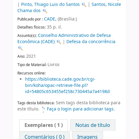
|
Pinto, Thiago Luis do Santos
|
Santos, Nicole
Chama dos
CADE,
(Brasília:)
Publicado por :
35 p. il.
Detalhes físicos:
Conselho Administrativo de Defesa
Assunto(s):
Econômica (CADE)
|
Defesa da concorrência
2021
Ano:
Livros
Tipo de Material:
Recursos online:
https://biblioteca.cade.gov.br/cgi-
bin/koha/opac-retrieve-file.pl?
id=54805c653455ef258c730445a7a4198d
Sem tags desta biblioteca para
Tags desta biblioteca:
este título.
Faça o login para adicionar tags.
Exemplares
( 1 )
Notas de título
Comentários ( 0 )
Imagens